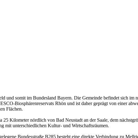
eld und somit im Bundesland Bayern. Die Gemeinde befindet sich im n
UNESCO-Biosphärenreservats Rhön und ist daher geprägt von einer abwe
ten Flächen.
wa 25 Kilometer nördlich von Bad Neustadt an der Saale, dem nächstgr
ng mit unterschiedlichen Kultur- und Wirtschaftsräumen.
gelegene Bundesstraße B285 besteht eine direkte Verbindung zu Mellri