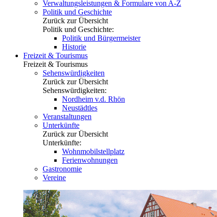
Verwaltungsleistungen & Formulare von A-Z
Politik und Geschichte
Zurück zur Übersicht
Politik und Geschichte:
Politik und Bürgermeister
Historie
Freizeit & Tourismus
Freizeit & Tourismus
Sehenswürdigkeiten
Zurück zur Übersicht
Sehenswürdigkeiten:
Nordheim v.d. Rhön
Neustädtles
Veranstaltungen
Unterkünfte
Zurück zur Übersicht
Unterkünfte:
Wohnmobilstellplatz
Ferienwohnungen
Gastronomie
Vereine