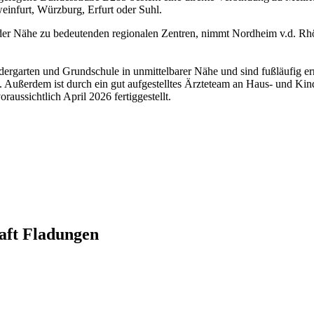
weinfurt, Würzburg, Erfurt oder Suhl.
nd der Nähe zu bedeutenden regionalen Zentren, nimmt Nordheim v.d. R
indergarten und Grundschule in unmittelbarer Nähe und sind fußläufig
 Außerdem ist durch ein gut aufgestelltes Ärzteteam an Haus- und Kin
aussichtlich April 2026 fertiggestellt.
aft Fladungen