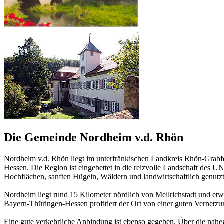
Die Gemeinde Nordheim v.d. Rhön
Nordheim v.d. Rhön liegt im unterfränkischen Landkreis Rhön-Grabf
Hessen. Die Region ist eingebettet in die reizvolle Landschaft des 
Hochflächen, sanften Hügeln, Wäldern und landwirtschaftlich genutz
Nordheim liegt rund 15 Kilometer nördlich von Mellrichstadt und et
Bayern-Thüringen-Hessen profitiert der Ort von einer guten Vernetzu
Eine gute verkehrliche Anbindung ist ebenso gegeben. Über die nahe