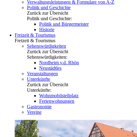
Verwaltungsleistungen & Formulare von A-Z
Politik und Geschichte
Zurück zur Übersicht
Politik und Geschichte:
Politik und Bürgermeister
Historie
Freizeit & Tourismus
Freizeit & Tourismus
Sehenswürdigkeiten
Zurück zur Übersicht
Sehenswürdigkeiten:
Nordheim v.d. Rhön
Neustädtles
Veranstaltungen
Unterkünfte
Zurück zur Übersicht
Unterkünfte:
Wohnmobilstellplatz
Ferienwohnungen
Gastronomie
Vereine